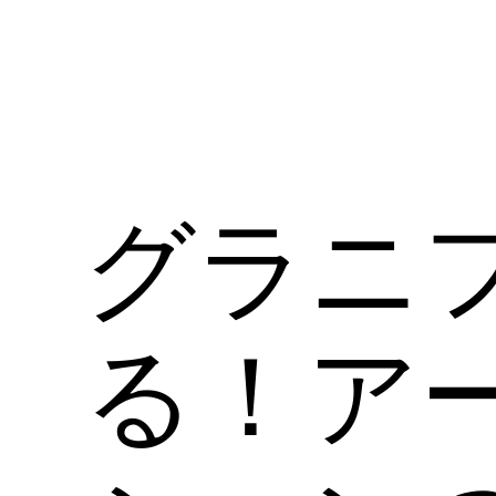
グラニ
る！ア