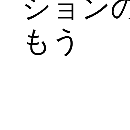
ション
もう