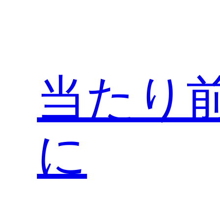
内
容
を
ス
キ
当たり
ッ
プ
に